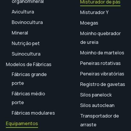
organomineral
Misturador de pás
Avicultura
Misturador Y
Bovinocultura
Moegas
Mineral
Moinho quebrador
de ureia
Nutrição pet
Moinho de martelos
Suinocultura
Peneiras rotativas
Modelos de Fábricas
Peneiras vibratórias
Fábricas grande
porte
Registro de gavetas
Fábricas médio
Silos panelock
porte
Silos autoclean
Fábricas modulares
Transportador de
Equipamentos
arraste