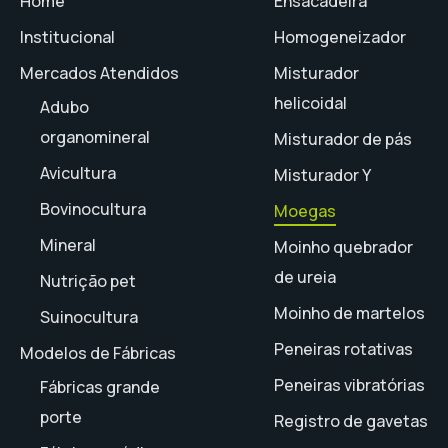
Home
Ensacadeira
Institucional
Homogeneizador
Mercados Atendidos
Misturador
helicoidal
Adubo
organomineral
Misturador de pás
Avicultura
Misturador Y
Bovinocultura
Moegas
Mineral
Moinho quebrador
de ureia
Nutrição pet
Moinho de martelos
Suinocultura
Peneiras rotativas
Modelos de Fábricas
Peneiras vibratórias
Fábricas grande
porte
Registro de gavetas