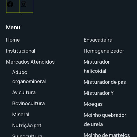
Menu
Home
Ensacadeira
Institucional
Homogeneizador
Mercados Atendidos
Misturador
helicoidal
Adubo
organomineral
Misturador de pás
Avicultura
Misturador Y
Bovinocultura
Moegas
Mineral
Moinho quebrador
de ureia
Nutrição pet
Moinho de martelos
Suinocultura